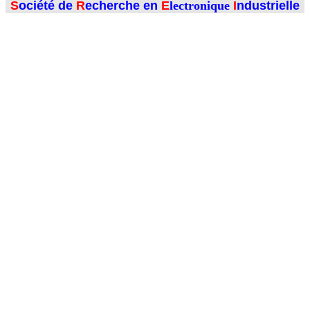
S
ociété de
R
echerche en
E
lectronique
I
ndustrielle