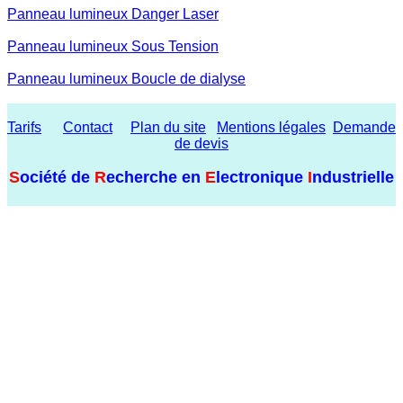
Panneau lumineux Danger Laser
Panneau lumineux Sous Tension
Panneau lumineux Boucle de dialyse
Tarifs
Contact
Plan du site
Mentions légales
Demande
de devis
S
ociété de
R
echerche en
E
lectronique
I
ndustrielle